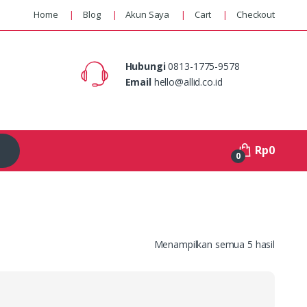
Home
Blog
Akun Saya
Cart
Checkout
Hubungi
0813-1775-9578
Email
hello@allid.co.id
Rp
0
0
Menampilkan semua 5 hasil