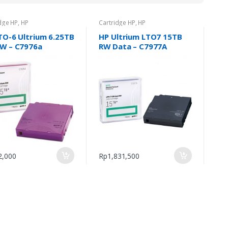
dge HP
,
HP
Cartridge HP
,
HP
TO-6 Ultrium 6.25TB
HP Ultrium LTO7 15TB
W – C7976a
RW Data – C7977A
2,000
Rp
1,831,500