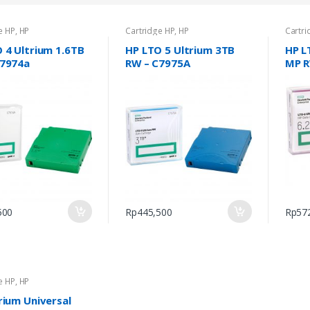
e HP
,
HP
Cartridge HP
,
HP
Cartri
 4 Ultrium 1.6TB
HP LTO 5 Ultrium 3TB
HP L
C7974a
RW – C7975A
MP R
500
Rp
445,500
Rp
57
e HP
,
HP
rium Universal