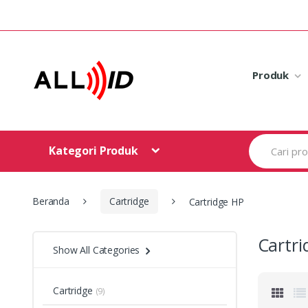
Skip to navigation
Skip to content
Produk
S
Kategori Produk
e
a
r
c
h
Beranda
Cartridge
Cartridge HP
f
o
r
Cartri
Show All Categories
:
Cartridge
(9)