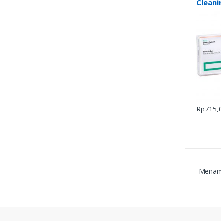
Cleani
Rp
715,
Menamp