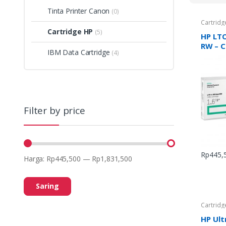
Tinta Printer Canon
(0)
Cartridg
Cartridge HP
(5)
HP LTO
RW – 
IBM Data Cartridge
(4)
Filter by price
Rp
445,
Harga:
Rp445,500
—
Rp1,831,500
Saring
Cartridg
HP Ult