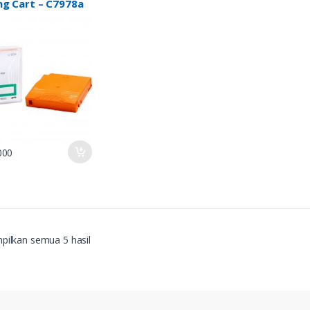
ng Cart – C7978a
000
ilkan semua 5 hasil