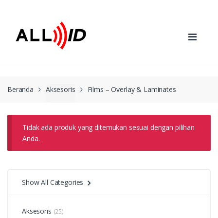
Skip to navigation
Skip to content
Beranda
Aksesoris
Films – Overlay & Laminates
Tidak ada produk yang ditemukan sesuai dengan pilihan
Anda.
Show All Categories
Aksesoris
(25)