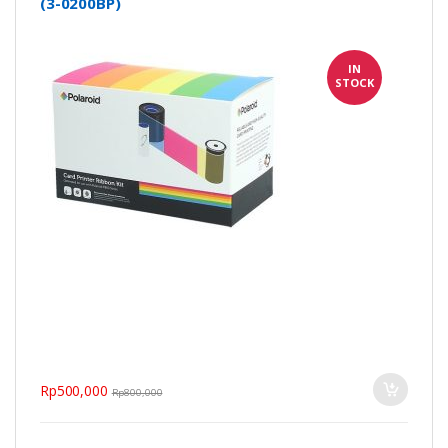
(3-0200BP)
IN
STOCK
Rp
500,000
Rp
800,000