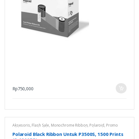
Rp
750,000
Aksesoris
,
Flash Sale
,
Monochrome Ribbon
,
Polaroid
,
Promo
Ribbon ID Card
,
Ribbon Printer Kartu
,
Untuk Polaroid P3500S
Polaroid Black Ribbon Untuk P3500S, 1500 Prints