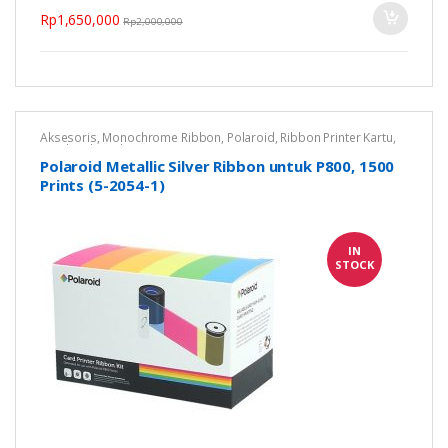
Rp
1,650,000
Rp
2,000,000
Aksesoris
,
Monochrome Ribbon
,
Polaroid
,
Ribbon Printer Kartu
,
Untuk Polaroid P800
Polaroid Metallic Silver Ribbon untuk P800, 1500
Prints (5-2054-1)
IN
STOCK