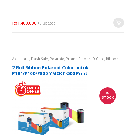
Rp
1,400,000
Rp
1,600,000
Aksesoris
,
Flash Sale
,
Polaroid
,
Promo Ribbon ID Card
,
Ribbon
Color
,
Ribbon Printer Kartu
,
Untuk Polaroid P101
,
Untuk Polaroid
P800
2 Roll Ribbon Polaroid Color untuk
P101/P100/P800 YMCKT-500 Print
IN
STOCK