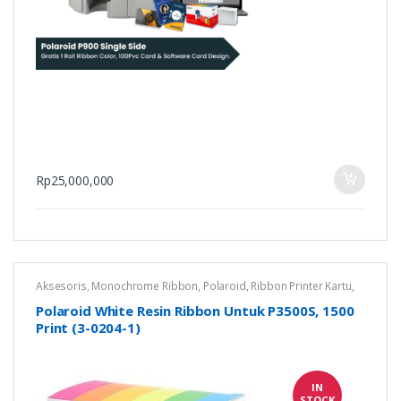
Rp
25,000,000
Aksesoris
,
Monochrome Ribbon
,
Polaroid
,
Ribbon Printer Kartu
,
Untuk Polaroid P3500S
Polaroid White Resin Ribbon Untuk P3500S, 1500
Print (3-0204-1)
IN
STOCK