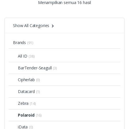
Menampilkan semua 16 hasil
Show All Categories
Brands
(91)
All ID
(38)
BarTender-Seagull
(3)
Cipherlab
(0)
Datacard
(1)
Zebra
(14)
Polaroid
(16)
iData
(0)