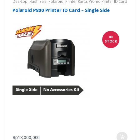
Desktop
,
Flash Sale
,
Polaroid
,
Printer Kartu
,
Promo Printer ID Card
Polaroid P800 Printer ID Card – Single Side
IN
STOCK
Rp
18,000,000