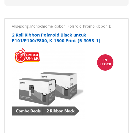
Aksesoris
,
Monochrome Ribbon
,
Polaroid
,
Promo Ribbon ID
Card
,
Ribbon Printer Kartu
,
Untuk Polaroid P101
2 Roll Ribbon Polaroid Black untuk
P101/P100/P800, K-1500 Print (5-3053-1)
IN
STOCK