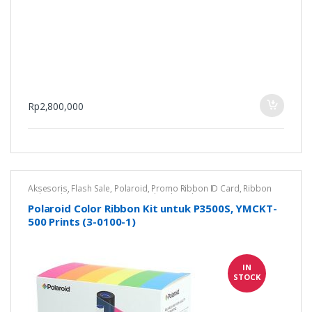
Rp
2,800,000
Aksesoris
,
Flash Sale
,
Polaroid
,
Promo Ribbon ID Card
,
Ribbon
Color
,
Ribbon Printer Kartu
,
Untuk Polaroid P3500S
Polaroid Color Ribbon Kit untuk P3500S, YMCKT-
500 Prints (3-0100-1)
IN
STOCK