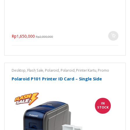
Rp
1,650,000
Rp
2,000,000
Desktop
,
Flash Sale
,
Polaroid
,
Polaroid
,
Printer Kartu
,
Promo
Printer ID Card
Polaroid P101 Printer ID Card – Single Side
IN
STOCK