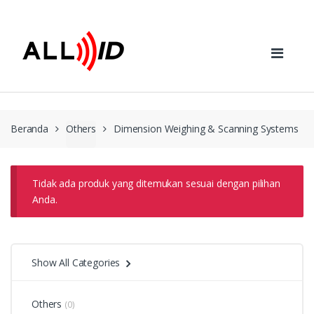
Skip to navigation
Skip to content
Beranda
Others
Dimension Weighing & Scanning Systems
Tidak ada produk yang ditemukan sesuai dengan pilihan
Anda.
Show All Categories
Others
(0)