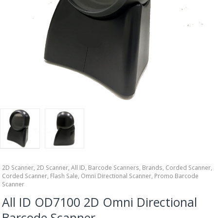
2D Scanner
,
2D Scanner
,
All ID
,
Barcode Scanners
,
Brands
,
Corded Scanner
,
Corded Scanner
,
Flash Sale
,
Omni Directional Scanner
,
Promo Barcode
Scanner
All ID OD7100 2D Omni Directional
Barcode Scanner