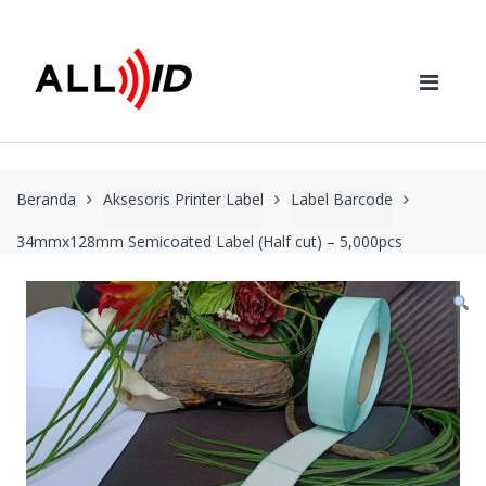
Skip to navigation
Skip to content
Beranda
Aksesoris Printer Label
Label Barcode
34mmx128mm Semicoated Label (Half cut) – 5,000pcs