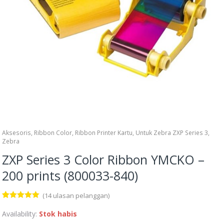
Aksesoris
,
Ribbon Color
,
Ribbon Printer Kartu
,
Untuk Zebra ZXP Series 3
,
Zebra
ZXP Series 3 Color Ribbon YMCKO –
200 prints (800033-840)
(
14
ulasan pelanggan)
Peringkat
14
4.86
dari 5
Availability:
Stok habis
berdasarka