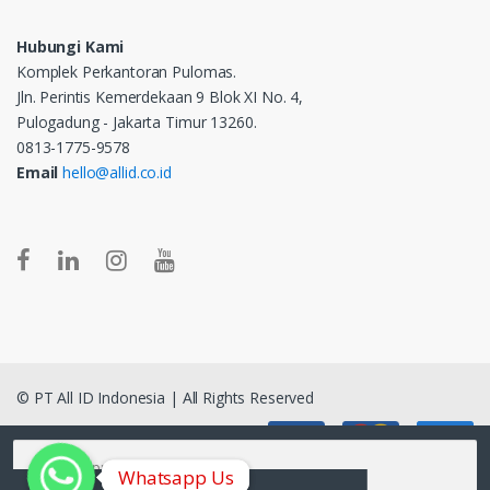
Hubungi Kami
Komplek Perkantoran Pulomas.
Jln. Perintis Kemerdekaan 9 Blok XI No. 4,
Pulogadung - Jakarta Timur 13260.
0813-1775-9578
Email
hello@allid.co.id
© PT All ID Indonesia | All Rights Reserved
Pencarian untuk:
Whatsapp Us
Whatsapp Us