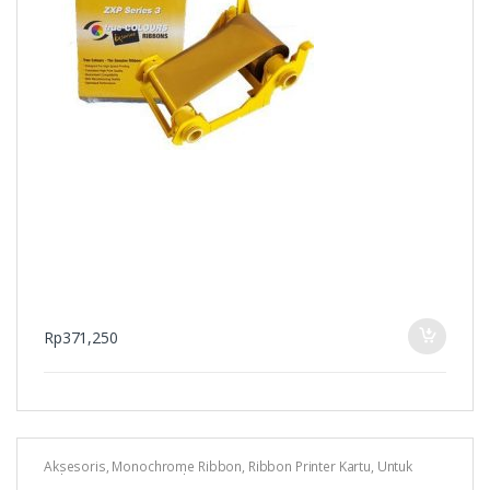
Rp
371,250
Aksesoris
,
Monochrome Ribbon
,
Ribbon Printer Kartu
,
Untuk
Zebra ZXP Series 3
,
Zebra