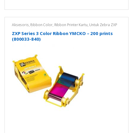
Aksesoris
,
Ribbon Color
,
Ribbon Printer Kartu
,
Untuk Zebra ZXP
Series 3
,
Zebra
ZXP Series 3 Color Ribbon YMCKO – 200 prints
(800033-840)