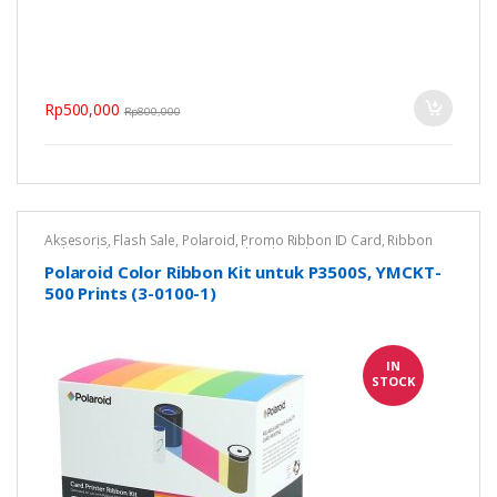
Rp
500,000
Rp
800,000
Aksesoris
,
Flash Sale
,
Polaroid
,
Promo Ribbon ID Card
,
Ribbon
Color
,
Ribbon Printer Kartu
,
Untuk Polaroid P3500S
Polaroid Color Ribbon Kit untuk P3500S, YMCKT-
500 Prints (3-0100-1)
IN
STOCK