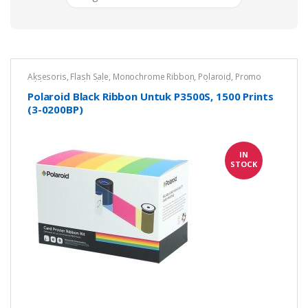
Aksesoris
,
Flash Sale
,
Monochrome Ribbon
,
Polaroid
,
Promo
Ribbon ID Card
,
Ribbon Printer Kartu
,
Untuk Polaroid P3500S
Polaroid Black Ribbon Untuk P3500S, 1500 Prints
(3-0200BP)
IN
STOCK