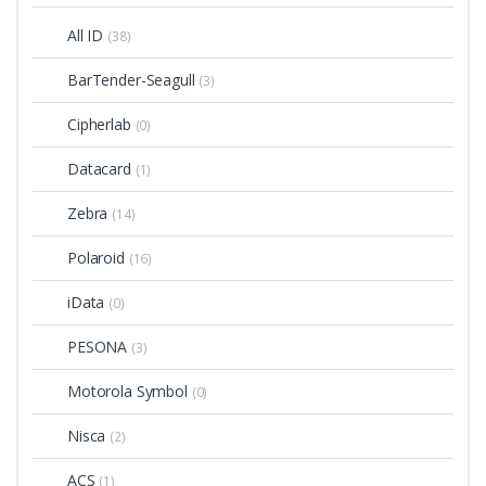
All ID
(38)
BarTender-Seagull
(3)
Cipherlab
(0)
Datacard
(1)
Zebra
(14)
Polaroid
(16)
iData
(0)
PESONA
(3)
Motorola Symbol
(0)
Nisca
(2)
ACS
(1)