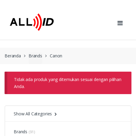
Skip to navigation
Skip to content
Beranda
Brands
Canon
Tidak ada produk yang ditemukan sesuai dengan pilihan
Anda.
Show All Categories
Brands
(91)